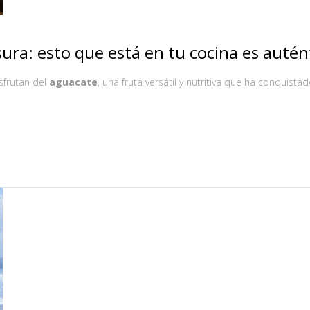
sura: esto que está en tu cocina es autén
sfrutan del
aguacate
, una fruta versátil y nutritiva que ha conquista