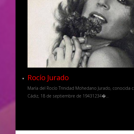
Rocío Jurado
María del Rocío Trinidad Mohedano Jurado, conocida c
Cádiz, 18 de septiembre de 19431​2​3​4�...